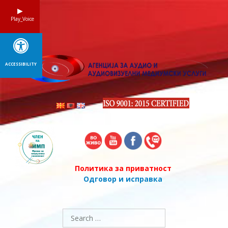
Skip
to
Play_Voice
content
ACCESSIBILITY
Политика за приватност
Одговор и исправка
Search
for: