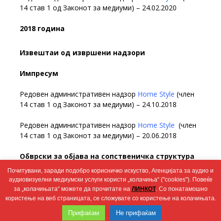
14 став 1 од Законот за медиуми) – 24.02.2020
2018 година
Извештаи од извршени надзори
Импресум
Редовен административен надзор
Home Style
(член
14 став 1 од Законот за медиуми) – 24.10.2018
Редовен административен надзор
Home Style
(член
14 став 1 од Законот за медиуми) – 20.06.2018
Обврски за објава на сопственичка структура
Почитувани, заради подобро корисничко искуство, Агенцијата за аудио и
Редовен административен надзор
Home Style
(член
аудиовизуелни медиумски услуги користи „колачиња“ ("cookies"). Повеќе
15 став 2 од Законот за медиуми) – 19.04.2018
за „колачињата“ можете да прочитате на
ЛИНКОТ
. Со понатамошно
користење на веб страницата, се сложувате со користење на колачињата.
Wingaga
Прифаќам
Не прифаќам