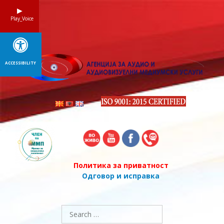
Skip
to
Play_Voice
content
ACCESSIBILITY
Политика за приватност
Одговор и исправка
Search
for: