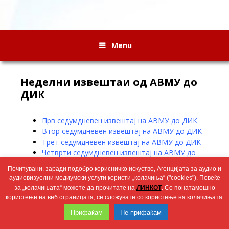
Menu
Неделни извештаи од АВМУ до
ДИК
Прв седумдневен извештај на АВМУ до ДИК
Втор седумдневен извештај на АВМУ до ДИК
Tрет седумдневен извештај на АВМУ до ДИК
Четврти седумдневен извештај на АВМУ до
ДИК
Почитувани, заради подобро корисничко искуство, Агенцијата за аудио и
аудиовизуелни медиумски услуги користи „колачиња“ ("cookies"). Повеќе
за „колачињата“ можете да прочитате на
ЛИНКОТ
. Со понатамошно
Wingaga
користење на веб страницата, се сложувате со користење на колачињата.
provides
2026 © Агенција за аудио и аудиовизуелни медиумски услуги
unique
Прифаќам
Не прифаќам
content
and