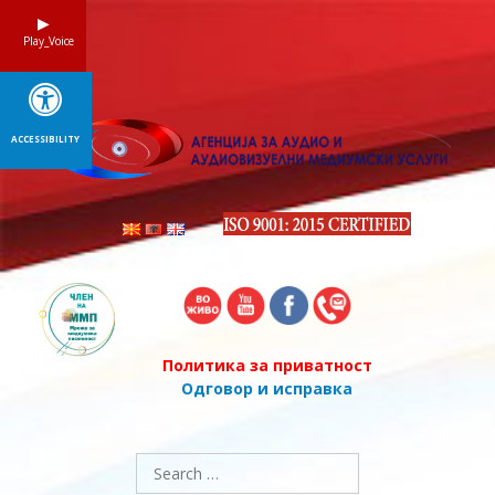
Skip
to
Play_Voice
content
ACCESSIBILITY
Политика за приватност
Одговор и исправка
Search
for: