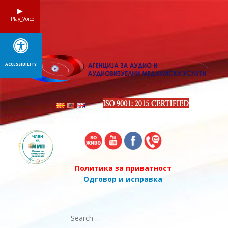
Skip
to
Play_Voice
content
ACCESSIBILITY
Политика за приватност
Одговор и исправка
Search
for: