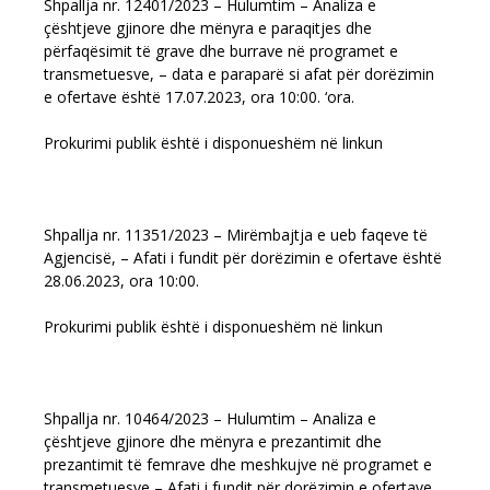
Shpallja nr. 12401/2023 – Hulumtim – Analiza e
çështjeve gjinore dhe mënyra e paraqitjes dhe
përfaqësimit të grave dhe burrave në programet e
transmetuesve, – data e paraparë si afat për dorëzimin
e ofertave është 17.07.2023, ora 10:00. ‘ora.
Prokurimi publik është i disponueshëm në linkun
Shpallja nr. 11351/2023 – Mirëmbajtja e ueb faqeve të
Agjencisë, – Afati i fundit për dorëzimin e ofertave është
28.06.2023, ora 10:00.
Prokurimi publik është i disponueshëm në linkun
Shpallja nr. 10464/2023 – Hulumtim – Analiza e
çështjeve gjinore dhe mënyra e prezantimit dhe
prezantimit të femrave dhe meshkujve në programet e
transmetuesve – Afati i fundit për dorëzimin e ofertave