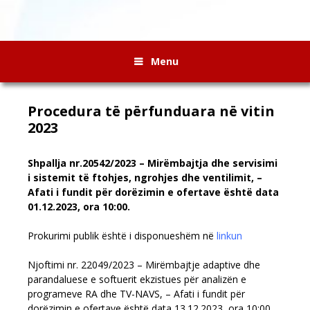
Menu
Procedura të përfunduara në vitin
2023
Shpallja nr.20542/2023 – Mirëmbajtja dhe servisimi
i sistemit të ftohjes, ngrohjes dhe ventilimit, –
Afati i fundit për dorëzimin e ofertave është data
01.12.2023, ora 10:00.
Prokurimi publik është i disponueshëm në
linkun
Njoftimi nr. 22049/2023 – Mirëmbajtje adaptive dhe
parandaluese e softuerit ekzistues për analizën e
programeve RA dhe TV-NAVS, – Afati i fundit për
dorëzimin e ofertave është data 13.12.2023, ora 10:00.