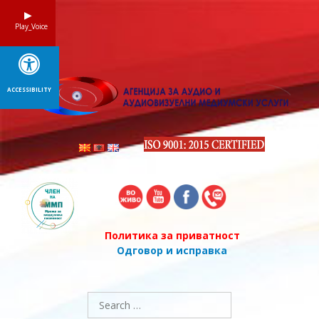
Skip
to
Play_Voice
content
ACCESSIBILITY
Политика за приватност
Одговор и исправка
Search
for: