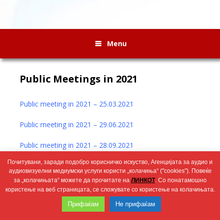
Menu
Public Meetings in 2021
Public meeting in 2021 – 25.03.2021
Public meeting in 2021 – 29.06.2021
Public meeting in 2021 – 28.09.2021
Почитувани, заради подобро корисничко искуство, Агенцијата за аудио и
Public meeting in 2021 – 24.12.2021
аудиовизуелни медиумски услуги користи „колачиња“ ("cookies"). Повеќе
за „колачињата“ можете да прочитате на
ЛИНКОТ
. Со понатамошно
користење на веб страницата, се сложувате со користење на колачињата.
Wingaga
provides
2026 © Агенција за аудио и аудиовизуелни медиумски услуги
Прифаќам
Не прифаќам
unique
content