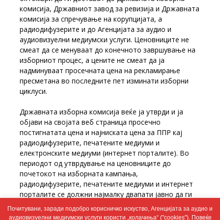
комисија, Државниот завод за ревизија и Државната
комисија за спречување на корупцијата, а
радиодифузерите и до Агенцијата за аудио и
аудиовизуелни медиумски услуги. Ценовниците не
смеат да се менуваат до конечното завршување на
изборниот процес, а цените не смеат да ја
надминуваат просечната цена на рекламирање
пресметана во последните пет изминати изборни
циклуси.
Државната изборна комисија веќе ја утврди и ја
објави на својата веб страница просечно
постигнатата цена и најниската цена за ППР кај
радиодифузерите, печатените медиуми и
електронските медиуми (интернет порталите). Во
периодот од утврдување на ценовниците до
почетокот на изборната кампања,
радиодифузерите, печатените медиуми и интернет
порталите се должни најмалку двапати јавно да ги
објават ценовниците на своите програми, односно
Почитувани, заради подобро корисничко искуство, Агенцијата за аудио и
во своите изданија или интернет страници, најдоцна
аудиовизуелни медиумски услуги користи „колачиња“ ("cookies"). Повеќе