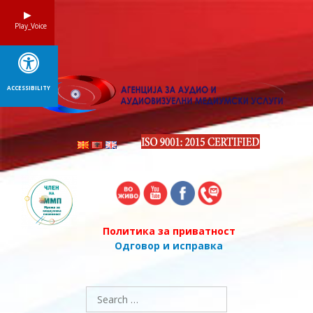
Skip
to
Play_Voice
content
ACCESSIBILITY
Политика за приватност
Одговор и исправка
Search
for: