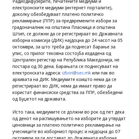
Радиодифузерите, печатените медиуми и
електронските медиуми (интернет порталите),
доколку обезбедуваат платено политичко
рекламирање (ППР) за предвремените избори за
градоначалник на општина Пласница и општина
Штип, се должни да се регистрираат во Државната
изборна комисија (ДИК) најдоцна до 24 часот на 05
октомври, за што треба да поднесат барање за
упис, со прилог тековна состојба издадена од
Централен регистар на Република Македонија, не
постара од 30 дена. Барањата се поднесуваат на
електронската адреса:
izbori@sec.mk
или пак во
архивата на ДИК. Медиумите коишто нема да се
регистрираат во ДИК, нема да имаат право да
користат финансиски средства за ППР, обезбедени
од Буџетот на државата.
Исто така, медиумите се должни во рок од пет дека
од денот на распишувањето на изборите да утврдат
ценовници за платено политичко рекламирање на
учесниците во изборниот процес и најдоцна до 07
октомври да ги достават до Државната изборна