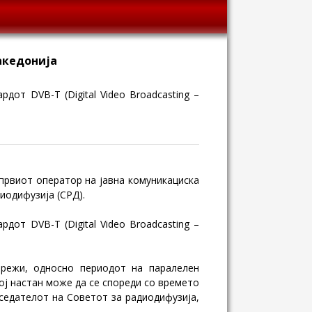
Македонија
от DVB-T (Digital Video Broadcasting –
првиот оператор на јавна комуникациска
иодифузија (СРД).
от DVB-T (Digital Video Broadcasting –
мрежи, односно периодот на паралелен
ој настан може да се спореди со времето
седателот на Советот за радиодифузија,