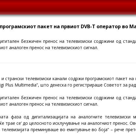
е програмскиот пакет на првиот DVB-T оператор во 
игитален безжичен пренос на телевизиски содржини од стандард
шниот аналоген пренос на телевизискиот сигнал.
и странски телевизиски канали содржи програмскиот пакет на 
gi Plus Multimedia”, што денеска го регистрираше Советот за рад
игитален безжичен пренос на телевизиски содржини од стандард
шниот аналоген пренос на телевизискиот сигнал.
вата фаза од дигитализацијата на аналогните телевизиски 
 ќе трае се’ до целосното исклучување на аналогниот пренос. Ов
 телевизијата преминуваше во емитување во боја“ – рече прет