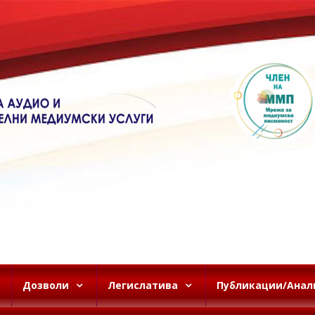
Дозволи
Легислатива
Публикации/Анал