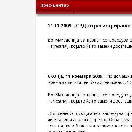
Прес-центар
11.11.2009г. СРД го регистрираш
Во Македонија за првпат се воведува д
Terrestrial), којшто ќе го замени досега
СКОПЈЕ, 11 ноември 2009
– 40 домашни 
мрежа за дигитален безжичен пренос, “Di
Во Македонија за првпат се воведува д
Terrestrial), којшто ќе го замени досега
„Од денеска официјално започнува пр
дигитален и аналоген пренос. Оваа фаза
кога од црно-бело емитување светот на
Зоран Стефаноски.