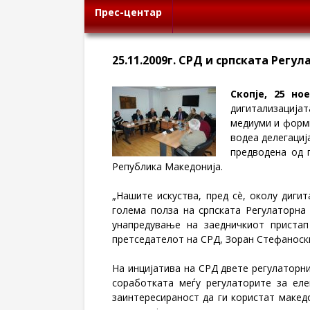
Прес-центар
25.11.2009г. СРД и српската Рег
Скопје, 25 но
дигитализацијат
медиуми и форми
водеа делегациј
предводена од 
Република Македонија.
„Нашите искуства, пред сè, околу диги
голема полза на српската Регулаторна 
унапредување на заедничкиот пристап
претседателот на СРД, Зоран Стефаноск
На инцијатива на СРД двете регулаторни
соработката меѓу регулаторите за еле
заинтересираност да ги користат макед