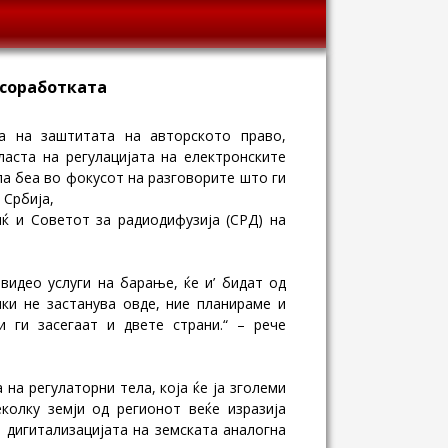
 соработката
 на заштитата на авторското право,
ласта на регулацијата на електронските
а беа во фокусот на разговорите што ги
 Србија,
иќ и Советот за радиодифузија (СРД) на
видео услуги на барање, ќе и’ бидат од
ики не застанува овде, ние планираме и
 ги засегаат и двете страни.“ – рече
на регулаторни тела, која ќе ја зголеми
колку земји од регионот веќе изразија
 дигитализацијата на земската аналогна