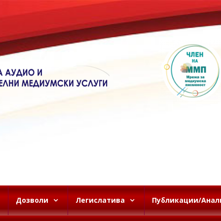
Дозволи
Легислатива
Публикации/Анал