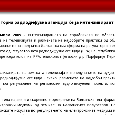
улаторна радиодифузна агенција ќе ја интензивираат
ември 2009
– Интензивирањето на соработката во областа
а на телевизијата и размената на најдобрите практики од об
рањето на заедничка балканска платформа на регулаторни тел
ата од Регулаторната радиодифузна агенција (РРА) на Република
претседателот на РРА, епископот Јегарски д-р Порфирије Пер
тализацијата на земската телевизија и воведувањето на аудио-
радиодифузна агенција. Секако, размената на најдобри практ
 при регулирање на регионални аудио-визуелни проекти, кои
и.
 тела најавија и скорешно формирање на Балканска платформа 
ктронски медиуми од земјите на Балканскиот полуостров. Не
онските искуства во регулирањето на електронските медиуми и