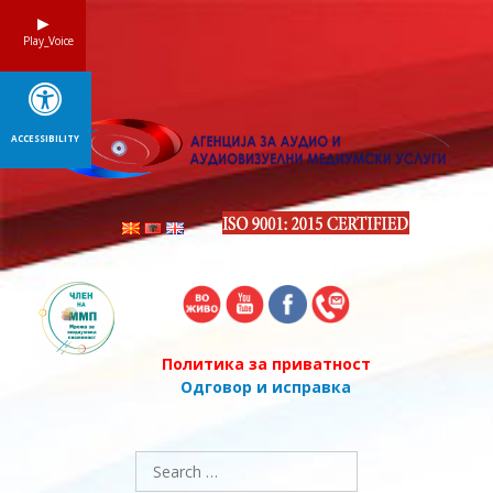
Skip
to
Play_Voice
content
ACCESSIBILITY
Политика за приватност
Одговор и исправка
Search
for: