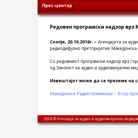
Прес-центар
Редовен програмски надзор врз 
Скопје, 20.10.2016г. –
Агенцијата за ауд
радиодифузно претпријатие Македонска
Со редовниот програмски надзор врз гор
од Законот за аудио и аудиовизуелни мед
Извештајот може да се преземе на 
Македонска Радиотелевизија – Втор прог
2026 © Агенција за аудио и аудиовизуелни медиум