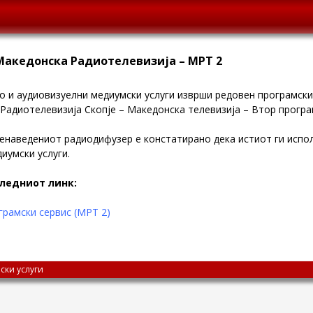
Македонска Радиотелевизија – МРТ 2
ио и аудиовизуелни медиумски услуги изврши редовен програмски
 Радиотелевизија
Скопје – Македонска телевизија – Втор програм
енаведениот радиодифузер е констатирано дека истиот ги испол
иумски услуги.
следниот линк:
рамски сервис (МРТ 2)
ски услуги