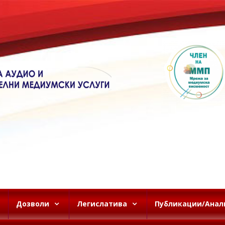
Дозволи
Легислатива
Публикации/Анал