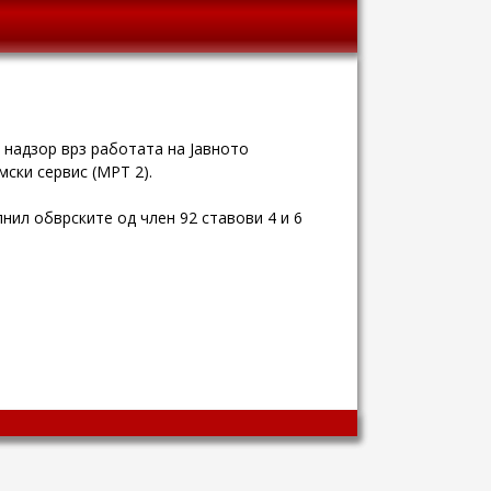
 надзор врз работата на Јавното
ски сервис (МРТ 2).
нил обврските од член 92 ставови 4 и 6
Wingaga
provides
unique
content