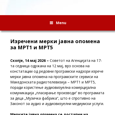
Menu
Изречени мерки јавна опомена
за МРТ1 и МРТ5
Скопје,
14 мај
2026
–
Советот на Агенцијата на 17-
та седница одржана на 12 мај, врз основа на
констатации од редовни програмски надзори изрече
мерки јавна опомена на програмските сервиси на
Македонската радиотелевизија – МРТ1 и МРТ5,
поради користење аудиовизуелна комерцијална
комуникација „пласирање производи“ во програмата
за деца „Музичка фабрика“, што е спротивно на
Законот за аудио и аудиовизуелни медиумски услуги
.
Мерките јавна опомена се достапни на