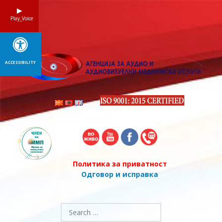
Skip
to
Play_Voice
content
ACCESSIBILITY
Политика за приватност
Одговор и исправка
Search
for: