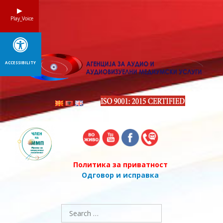
Skip
to
Play_Voice
content
ACCESSIBILITY
Политика за приватност
Одговор и исправка
Search
for: