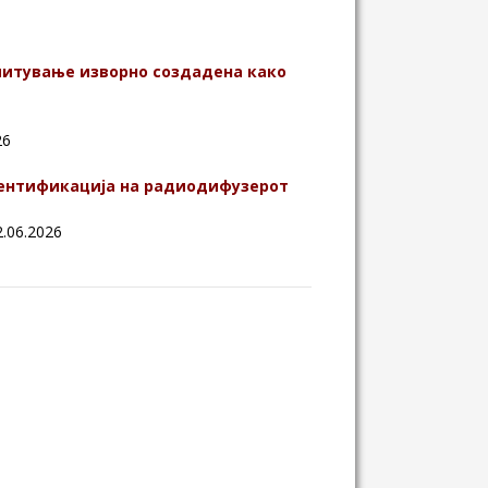
емитување изворно создадена како
26
дентификација на радиодифузерот
2.06.2026