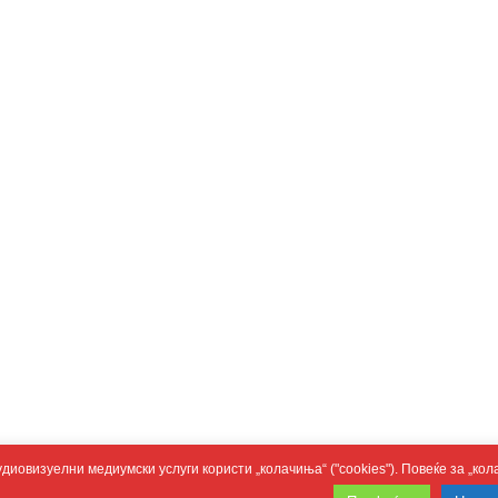
удиовизуелни медиумски услуги користи „колачиња“ ("cookies"). Повеќе за „к