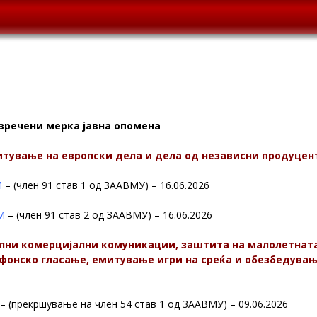
зречени мерка јавна опомена
тување на европски дела и дела од независни продуцен
М
– (член 91 став 1 од ЗААВМУ) – 16.06.2026
М
– (член 91 став 2 од ЗААВМУ) – 16.06.2026
лни комерцијални комуникации, заштита на малолетната
ефонско гласање, емитување игри на среќа и обезбедувањ
– (прекршување на член 54 став 1 од ЗААВМУ) – 09.06.2026