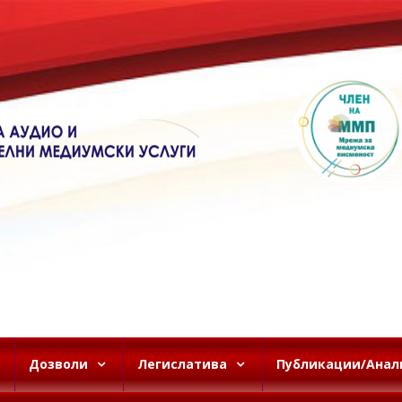
Дозволи
Легислатива
Публикации/Анал