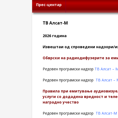
Прес-центар
ТВ Алсат-М
2026 година
Извештаи од спроведени надзори/и
Обврски на радиодифузерите за еми
Редовен програмски надзор
ТВ Алсат – 
Редовен програмски надзор
ТВ Алсат – 
Правила при емитување аудиовизуе
услуги со додадена вредност и тел
наградно учество
Редовен програмски надзор
ТВ Алсат-М