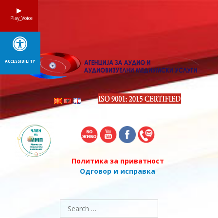
Skip
to
Play_Voice
content
ACCESSIBILITY
Политика за приватност
Одговор и исправка
Search
for: