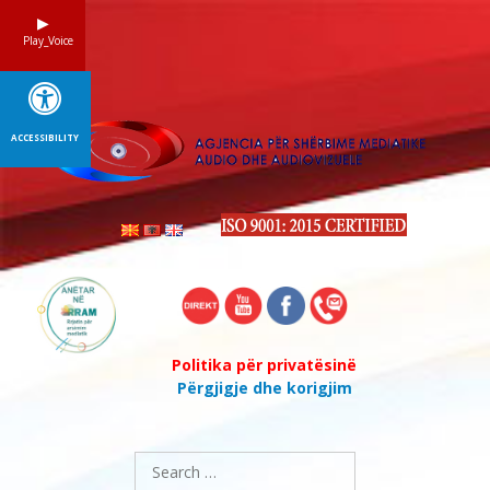
Skip
to
Play_Voice
content
ACCESSIBILITY
Politika për privatësinë
Përgjigje dhe korigjim
Search
for: