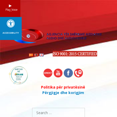
Skip
to
Play_Voice
content
ACCESSIBILITY
Politika për privatësinë
Përgjigje dhe korigjim
Search
for: