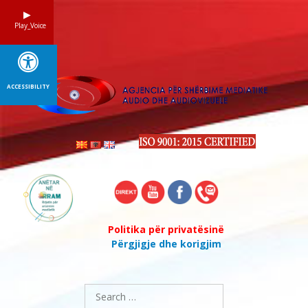
Skip
to
Play_Voice
content
ACCESSIBILITY
Politika për privatësinë
Përgjigje dhe korigjim
Search
for: