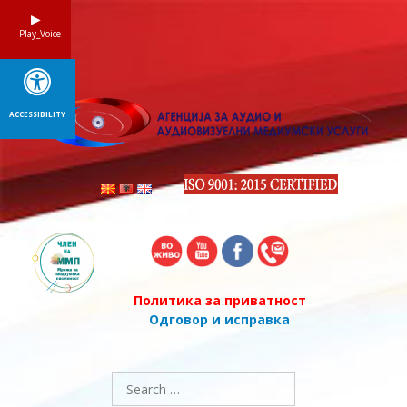
Skip
to
Play_Voice
content
ACCESSIBILITY
Политика за приватност
Одговор и исправка
Search
for: