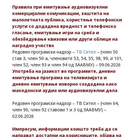
Правила при емитување аудиовизуелни
комерцијални комуникации, заштита на
малолетната публика, користење телефонски
услуги со додадена вредност и телефонско
гласање, емитување игри на среќа и
обезбедување квизови или други облици на
наградно учество
Редовен програмски надзор –
ТВ Сител
– (член 50
став 3, член 50-а, членовите 53, 54, 55, 98, 99, и 101,
член 52, член 93 и член 94 од ЗААВМУ) – 09.06.2026
Употреба на јазикот во програмите, дневно
емитување програма на телевизијата и
дневно емитување изворно создадена како
македонски аудио или аудиовизуелни дела
Редовен програмски надзор –
ТВ Сител
– (член 64,
член 90, член 92 ставови 1 и 3 од ЗААВМУ) –
02.06.2026
Импресум, информации коишто треба да се
направат достапни на корисниците, објава на