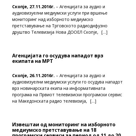
Скопје, 27.11.2016г.
– Агенцијата за аудио и
аудиовизуелни медиумски услуги при вршење
мониторинг над изборното медиумско
претставување на Трговското радиодифузно
друштво Телевизија Нова ДООЕЛ Скопје,
[…]
Агенцијата го осудува нападот врз
екипата на МРТ
Скопје, 26.11.2016г.
– Агенцијата за аудио и
аудиовизуелни медиумски услуги го осудува нападот
врз новинарската екипа на информативната
програма на Првиот телевизиски програмски сервис
на Македонската радио телевизија,
[…]
Извештаи од мониторинг на изборното
медиумско претставување на 18
програмски сервиси за период од 11 до 20