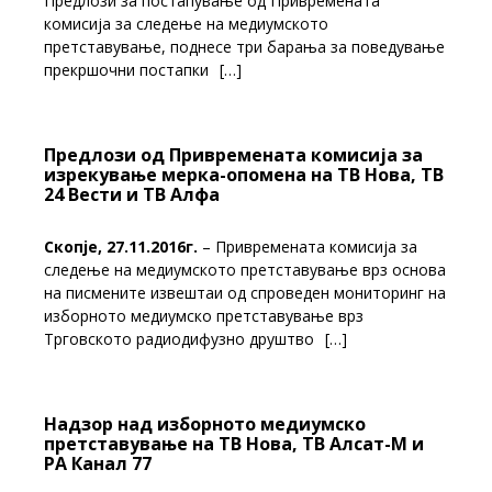
Предлози за постапување од Привремената
комисија за следење на медиумското
претставување, поднесе три барања за поведување
прекршочни постапки
[…]
Предлози од Привремената комисија за
изрекување мерка-опомена на ТВ Нова, ТВ
24 Вести и ТВ Алфа
Скопје, 27.11.2016г.
– Привремената комисија за
следење на медиумското претставување врз основа
на писмените извештаи од спроведен мониторинг на
изборното медиумско претставување врз
Трговското радиодифузно друштво
[…]
Надзор над изборното медиумско
претставување на ТВ Нова, ТВ Алсат-М и
РА Канал 77