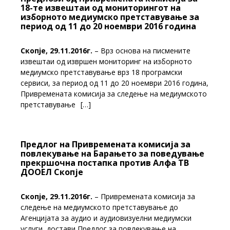
18-те извештаи од мониторингот на
изборното медиумско претставување за
период од 11 до 20 ноември 2016 година
Скопје, 29.11.2016г.
– Врз основа на писмените
извештаи од извршен мониторинг на изборното
медиумско претставување врз 18 програмски
сервиси, за период од 11 до 20 ноември 2016 година,
Привремената комисија за следење на медиумското
претставување
[…]
Предлог на Привремената комисија за
повлекување на Барањето за поведување
прекршочна постапка против Алфа ТВ
ДООЕЛ Скопје
Скопје, 29.11.2016г.
– Привремената комисија за
следење на медиумското претставување до
Агенцијата за аудио и аудиовизуелни медиумски
услуги, достави Предлог за повлекување на