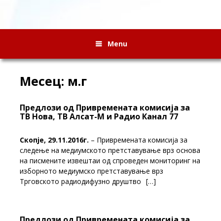
Menu
Месец:
м.г
Предлози од Привремената комисија за
ТВ Нова, ТВ Алсат-М и Радио Канал 77
Скопје, 29.11.2016г.
– Привремената комисија за
следење на медиумското претставување врз основа
на писмените извештаи од спроведен мониторинг на
изборното медиумско претставување врз
Трговското радиодифузно друштво
[…]
Предлози од Привремената комисија за