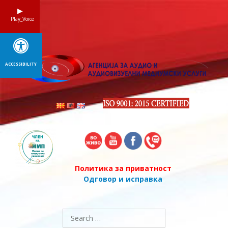
Skip
to
Play_Voice
content
ACCESSIBILITY
Политика за приватност
Одговор и исправка
Search
for: