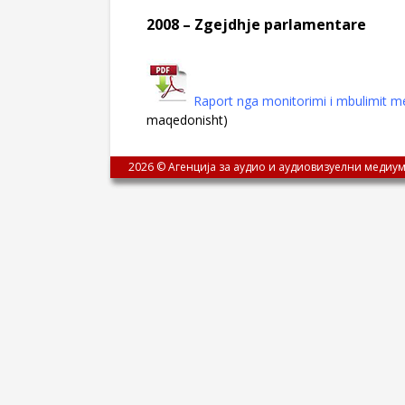
2008 – Zgejdhje parlamentare
Raport nga monitorimi i mbulimit m
maqedonisht)
2026 © Агенција за аудио и аудиовизуелни медиум