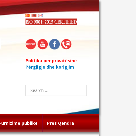
Politika për privatësinë
Përgjigje dhe korigjim
Search
for:
Furnizime publike
Pres Qendra