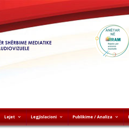
Lejet
Legjislacioni
Publikime / Analiza