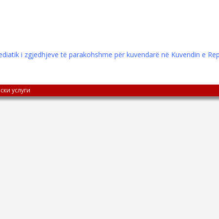
ediatik i zgjedhjeve të parakohshme për kuvendarë në Kuvendin e Re
ски услуги