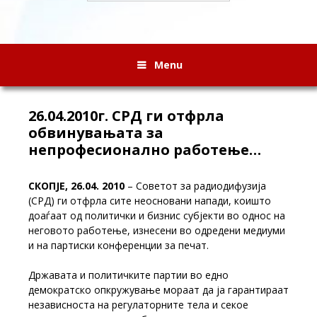
Menu
26.04.2010г. СРД ги отфрла
обвинувањата за
непрофесионално работење…
СКОПЈЕ, 26.04. 2010
– Советот за радиодифузија
(СРД) ги отфрла сите неосновани напади, коишто
доаѓаат од политички и бизнис субјекти во однос на
неговото работење, изнесени во одредени медиуми
и на партиски конференции за печат.
Државата и политичките партии во едно
демократско опкружување мораат да ја гарантираат
независноста на регулаторните тела и секое