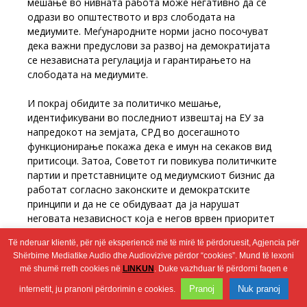
мешање во нивната работа може негативно да се
одрази во општеството и врз слободата на
медиумите. Меѓународните норми јасно посочуват
дека важни предуслови за развој на демократијата
се независната регулација и гарантирањето на
слободата на медиумите.
И покрај обидите за политичко мешање,
идентификувани во последниот извештај на ЕУ за
напредокот на земјата, СРД во досегашното
функционирање покажа дека е имун на секаков вид
притисоци. Затоа, Советот ги повикува политичките
партии и претставниците од медиумскиот бизнис да
работат согласно законските и демократските
принципи и да не се обидуваат да ја нарушат
неговата независност која е негов врвен приоритет
како регулаторно тело.
Të nderuar klientë, për një eksperiencë më të mirë të përdoruesit, Agjencia për
Shërbime Mediatike Audio dhe Audiovizive përdor “cookies”. Mund të lexoni
më shumë rreth cookies në
LINKUN
. Duke vazhduar të përdorni faqen e
Wingaga
Pranoj
Nuk pranoj
internetit, ju pranoni përdorimin e cookies.
provides
2026 © Агенција за аудио и аудиовизуелни медиумски услуги