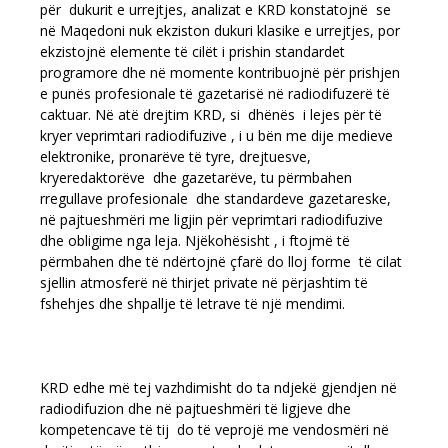
për dukurit e urrejtjes, analizat e KRD konstatojnë se
në Maqedoni nuk ekziston dukuri klasike e urrejtjes, por
ekzistojnë elemente të cilët i prishin standardet
programore dhe në momente kontribuojnë për prishjen
e punës profesionale të gazetarisë në radiodifuzerë të
caktuar. Në atë drejtim KRD, si dhënës i lejes për të
kryer veprimtari radiodifuzive , i u bën me dije medieve
elektronike, pronarëve të tyre, drejtuesve,
kryeredaktorëve dhe gazetarëve, tu përmbahen
rregullave profesionale dhe standardeve gazetareske,
në pajtueshmëri me ligjin për veprimtari radiodifuzive
dhe obligime nga leja. Njëkohësisht , i ftojmë të
përmbahen dhe të ndërtojnë çfarë do lloj forme të cilat
sjellin atmosferë në thirjet private në përjashtim të
fshehjes dhe shpallje të letrave të një mendimi.
KRD edhe më tej vazhdimisht do ta ndjekë gjendjen në
radiodifuzion dhe në pajtueshmëri të ligjeve dhe
kompetencave të tij do të veprojë me vendosmëri në