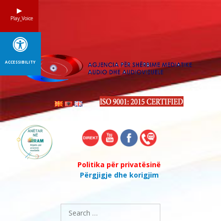
Skip
to
Play_Voice
content
ACCESSIBILITY
Politika për privatësinë
Përgjigje dhe korigjim
Search
for: