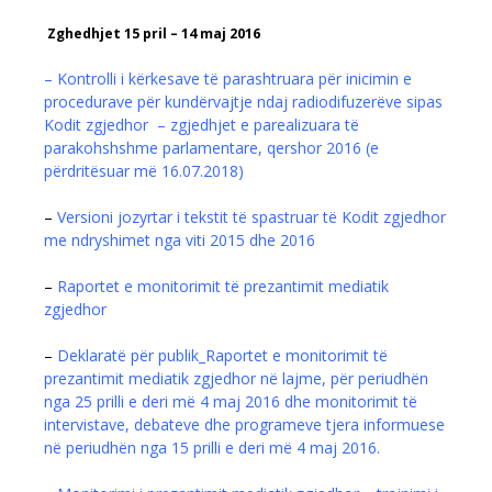
Zghedhjet 15 pril – 14 maj 2016
– Kontrolli i kërkesave të parashtruara për inicimin e
procedurave për kundërvajtje ndaj radiodifuzerëve sipas
Kodit zgjedhor – zgjedhjet e parealizuara të
parakohshshme parlamentare, qershor 2016 (e
përdritësuar më 16.07.2018)
–
Versioni jozyrtar i tekstit të spastruar të Kodit zgjedhor
me ndryshimet nga viti 2015 dhe 2016
–
Raportet e monitorimit të prezantimit mediatik
zgjedhor
–
Deklaratë për publik_Raportet e monitorimit të
prezantimit mediatik zgjedhor në lajme, për periudhën
nga 25 prilli e deri më 4 maj 2016 dhe monitorimit të
intervistave, debateve dhe programeve tjera informuese
në periudhën nga 15 prilli e deri më 4 maj 2016.