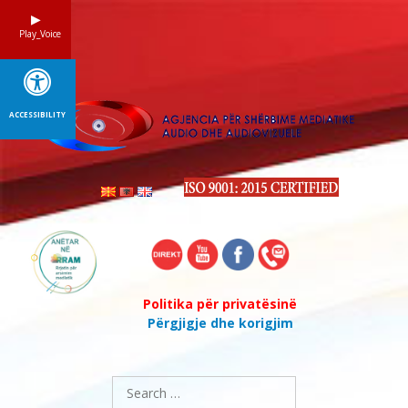
Skip
to
Play_Voice
content
ACCESSIBILITY
Politika për privatësinë
Përgjigje dhe korigjim
Search
for: