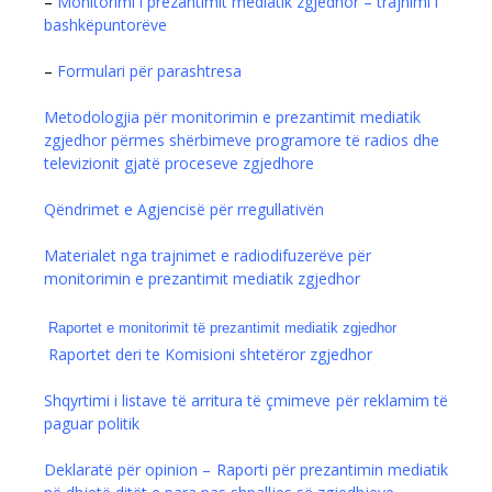
–
Monitorimi i prezantimit mediatik zgjedhor – trajnimi i
bashkëpuntorëvе
–
Formulari për parashtresa
Metodologjia për monitorimin e prezantimit mediatik
zgjedhor përmes shërbimeve programore të radios dhe
televizionit gjatë proceseve zgjedhore
Qëndrimet e Agjencisë për rregullativën
Materialet nga trajnimet e radiodifuzerëve për
monitorimin e prezantimit mediatik zgjedhor
Raportet e monitorimit të prezantimit mediatik zgjedhor
Raportet deri te Komisioni shtetëror zgjedhor
Shqyrtimi i listave të arritura të çmimeve për reklamim të
paguar politik
Deklaratë për opinion – Raporti për prezantimin mediatik