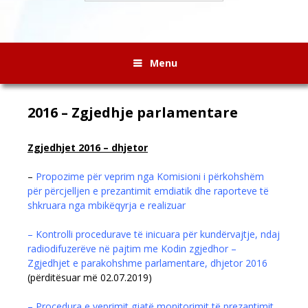
Menu
2016 – Zgjedhje parlamentare
Zgjedhjet 2016 – dhjetor
–
Propozime për veprim nga Komisioni i përkohshëm
për përcjelljen e prezantimit emdiatik dhe raporteve të
shkruara nga mbikëqyrja e realizuar
– Kontrolli procedurave të inicuara për kundërvajtje, ndaj
radiodifuzerëve në pajtim me Kodin zgjedhor –
Zgjedhjet e parakohshme parlamentare, dhjetor 2016
(përditësuar më 02.07.2019)
– Procedura e veprimit gjatë monitorimit të prezantimit