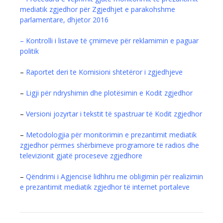
mediatik zgjedhor për Zgjedhjet e parakohshme
parlamentare, dhjetor 2016
– Kontrolli i listave të çmimeve për reklamimin e paguar
politik
–
Raportet deri te Komisioni shtetëror i zgjedhjeve
–
Ligji për ndryshimin dhe plotësimin e Kodit zgjedhor
–
Versioni jozyrtar i tekstit të spastruar të Kodit zgjedhor
–
Metodologjia për monitorimin e prezantimit mediatik
zgjedhor përmes shërbimeve programore të radios dhe
televizionit gjatë proceseve zgjedhore
–
Qëndrimi i Agjencisë lidhhru me obligimin për realizimin
e prezantimit mediatik zgjedhor të internet portaleve