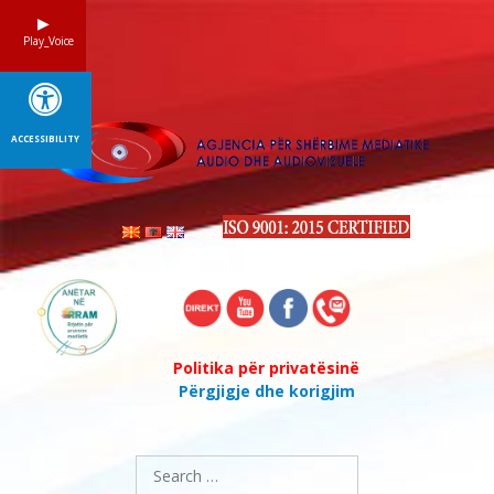
Skip
to
Play_Voice
content
ACCESSIBILITY
Politika për privatësinë
Përgjigje dhe korigjim
Search
for: