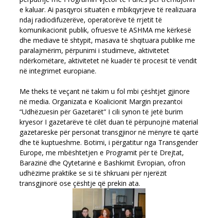
e kaluar. Ai pasqyroi situatën e mbikqyrjeve të realizuara
ndaj radiodifuzerëve, operatorëve të rrjetit të
komunikacionit publik, ofruesve të ASHMA me kërkesë
dhe mediave të shtypit, masava të shqituara publike me
paralajmërim, përpunimi i studimeve, aktivitetet
ndërkomëtare, aktivitetet në kuadër të procesit të vendit
në integrimet europiane.
Me theks të veçant në takim u fol mbi çështjet gjinore
në media. Organizata e Koalicionit Margin prezantoi
“Udhëzuesin për Gazetarët” I cili synon të jetë burim
kryesor I gazetarëve të cilët duan të përpunojnë material
gazetareske për personat transgjinor në mënyre të qartë
dhe të kuptueshme. Botimi, i përgatitur nga Transgender
Europe, me mbështetjen e Programit për të Drejtat,
Barazinë dhe Qytetarinë e Bashkimit Evropian, ofron
udhëzime praktike se si të shkruani për njerëzit
transgjinorë ose çështje që prekin ata.