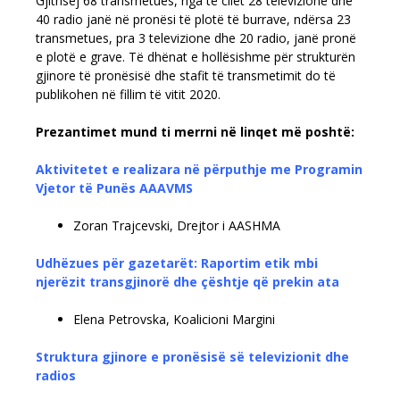
Gjithsej 68 transmetues, nga të cilët 28 televizione dhe
40 radio janë në pronësi të plotë të burrave, ndërsa 23
transmetues, pra 3 televizione dhe 20 radio, janë pronë
e plotë e grave. Të dhënat e hollësishme për strukturën
gjinore të pronësisë dhe stafit të transmetimit do të
publikohen në fillim të vitit 2020.
Prezantimet mund ti merrni në linqet më poshtë:
Aktivitetet e realizara në përputhje me Programin
Vjetor të Punës AAAVMS
Zoran Trajcevski, Drejtor i AASHMA
Udhëzues për gazetarët: Raportim etik mbi
njerëzit transgjinorë dhe çështje që prekin ata
Elena Petrovska, Koalicioni Margini
Struktura gjinore e pronësisë së televizionit dhe
radios