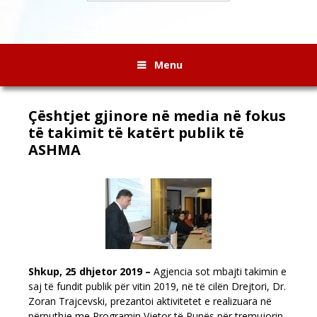
Menu
Çështjet gjinore në media në fokus
të takimit të katërt publik të
ASHMA
Shkup, 25 dhjetor 2019 –
Agjencia sot mbajti takimin e
saj të fundit publik për vitin 2019, në të cilën Drejtori, Dr.
Zoran Trajcevski, prezantoi aktivitetet e realizuara në
përputhje me Programin Vjetor të Punës për tremujorin