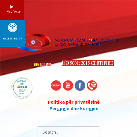
Skip
to
Play_Voice
content
ACCESSIBILITY
Politika për privatësinë
Përgjigje dhe korigjim
Search
for: