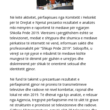
Në këtë aktivitet, përfaqësues nga Komitetit i Helsinkit
për të Drejtat e Njeriut prezantoi rezultatet e analizës
mbi mënyrën e raportimit të mediave për ngjarjen
Shkolla Pride 2019. Vlerësimi i përgjithshëm është se
televizionet, mediat e shtypura dhe shumica e mediave
përkatëse të internetit në vend, informuan saktë dhe
profesionalisht për “Shkupi Pride 2019”. Sidoqoftë, u
vërejt se një pjesë e mbulimit të mediave kishte
mungesë të dënimit për gjuhën e urrejtjes dhe
diskriminimit për shkak të orientimit seksual dhe
identitetit gjinor.
Në fund të takimit u prezantuan rezultatet e
përfaqësimit gjinor në pronësi të transmetimeve
televizive dhe radiove në nivel kombëtar, rajonal dhe
lokal në vitin 2019. Të dhënat nga kjo analizë, e relizuar
nga Agjencia, tregojnë përfaqësimin më të ulët të grave
në strukturën e pronësisë së televizioneve dhe radiove.