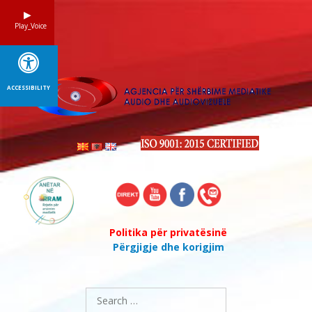
Skip
to
Play_Voice
content
ACCESSIBILITY
Politika për privatësinë
Përgjigje dhe korigjim
Search
for: