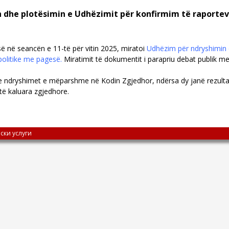
n dhe plotësimin e Udhëzimit për konfirmim të raporte
isë në seancën e 11-të për vitin 2025, miratoi
Udhëzim për ndryshimin 
politike me pagesë.
Miratimit të dokumentit i parapriu debat publik me
e ndryshimet e mëparshme në Kodin Zgjedhor, ndërsa dy janë rezulta
 të kaluara zgjedhore.
ски услуги