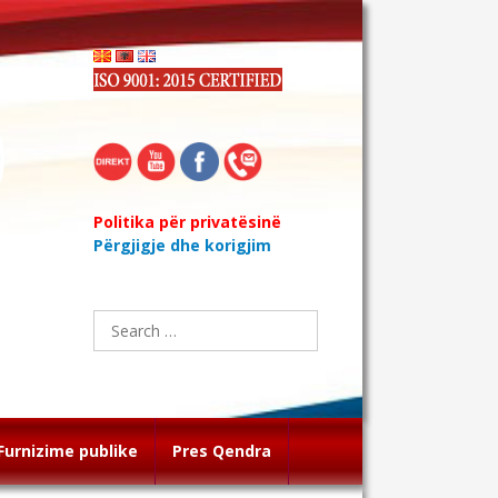
Politika për privatësinë
Përgjigje dhe korigjim
Search
for:
Furnizime publike
Pres Qendra