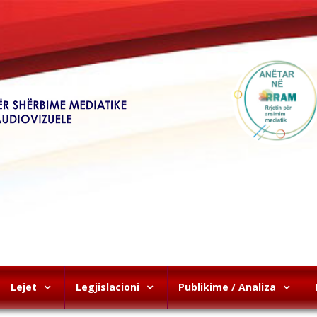
Lejet
Legjislacioni
Publikime / Analiza