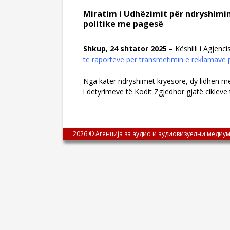
Miratim i Udhëzimit për ndryshimi
politike me pagesë
Shkup
, 24
shtator
2025
– Këshilli i Agjenc
të raporteve për transmetimin e reklamave 
Nga katër ndryshimet kryesore, dy lidhen m
i detyrimeve të Kodit Zgjedhor gjatë cikleve
2026 © Агенција за аудио и аудиовизуелни медиум