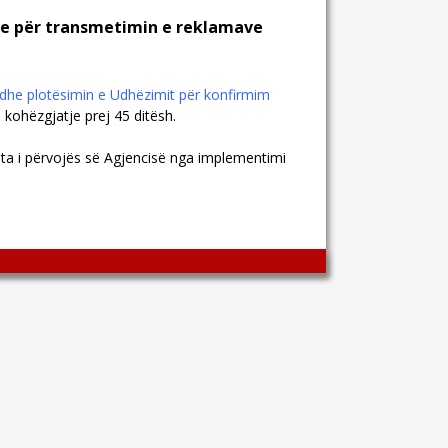
ve për transmetimin e reklamave
dhe plotësimin e Udhëzimit për konfirmim
 kohëzgjatje prej 45 ditësh
.
tа i përvojës së Agjencisë nga implementimi
Wingaga
provides
unique
content
and
entertaining
resources
in
Greek.
Wingaga
is