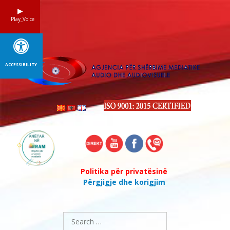
Skip
to
Play_Voice
content
ACCESSIBILITY
Politika për privatësinë
Përgjigje dhe korigjim
Search
for: