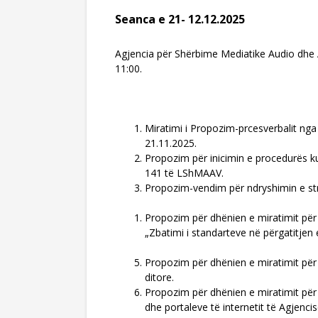
Seanca e 21- 12.12.2025
Agjencia për Shërbime Mediatike Audio dhe 
11:00.
RENDI I
Miratimi i Propozim-prcesverbalit nga
21.11.2025.
Propozim për inicimin e procedurës k
141 të LShMAAV.
Propozim-vendim për ndryshimin e st
Propozim për dhënien e miratimit për 
„Zbatimi i standarteve në përgatitjen e
Propozim për dhënien e miratimit për 
ditore.
Propozim për dhënien e miratimit për z
dhe portaleve të internetit të Agjencis