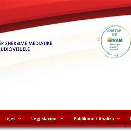
Lejet
Legjislacioni
Publikime / Analiza