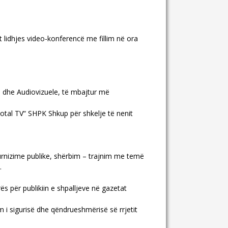
lidhjes video-konferencë me fillim në ora
o dhe Audiovizuele, të mbajtur më
otal TV“ SHPK Shkup për shkelje të nenit
furnizime publike, shërbim – trajnim me temë
.
s për publikiin e shpalljeve në gazetat
m i sigurisë dhe qëndrueshmërisë së rrjetit