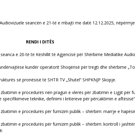
Audiovizuele seancën e 21-të e mbajti me datë 12.12.2025, nëpërmjet 
 DITËS
 seanca e 20-të të Këshillit të Agjencisë për Shërbime Mediatike Audi
undërvajtëse kundër operatorit Shoqërisë për tregti dhe shërbime „То
rukturës së pronësisë të SHTR TV „Shutel“ SHPKNJP Skopje.
zbatimin e procedurës nën pragun e vlerës për zbatimin e Ligjit për 
 specifikimeve teknike, definimi i kritereve për përcaktimin e aftësisë“
zbatimin e procedurës për furnizim publik – shërbim: marrje e hapësirë
batimin e procedurës për furnizim publik – shërbim: kontroll i jashtë
ë.