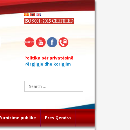
Politika për privatësinë
Përgjigje dhe korigjim
Search
for:
Furnizime publike
Pres Qendra