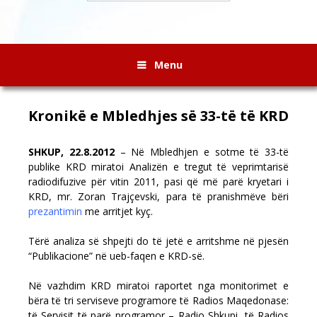
Menu
Kronikë e Mbledhjes së 33-të të KRD
SHKUP, 22.8.2012
– Në Mbledhjen e sotme të 33-të
publike KRD miratoi Analizën e tregut të veprimtarisë
radiodifuzive për vitin 2011, pasi që më parë kryetari i
KRD, mr. Zoran Trajçevski, para të pranishmëve bëri
prezantimin
me arritjet kyç.
Tërë analiza së shpejti do të jetë e arritshme në pjesën
“Publikacione” në ueb-faqen e KRD-së.
Në vazhdim KRD miratoi raportet nga monitorimet e
bëra të tri serviseve programore të Radios Maqedonase:
të Servisit të parë programor – Radio Shkupi, të Radios