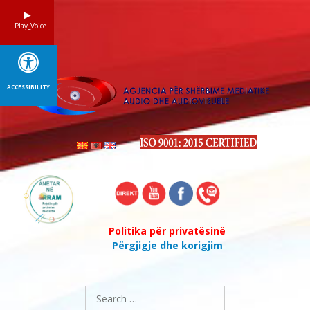
Skip
to
Play_Voice
content
ACCESSIBILITY
Politika për privatësinë
Përgjigje dhe korigjim
Search
for: