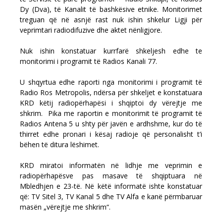
Dy (Dva), të Kanalit të bashkësive etnike. Monitorimet
treguan që në asnjë rast nuk ishin shkelur Ligji për
veprimtari radiodifuzive dhe aktet nënligjore.
Nuk ishin konstatuar kurrfarë shkeljesh edhe te
monitorimi i programit të Radios Kanali 77.
U shqyrtua edhe raporti nga monitorimi i programit të
Radio Ros Metropolis, ndërsa për shkeljet e konstatuara
KRD këtij radiopërhapësi i shqiptoi dy vërejtje me
shkrim. Pika me raportin e monitorimit të programit të
Radios Antena 5 u shty për javën e ardhshme, kur do të
thirret edhe pronari i kësaj radioje që personalisht t’i
bëhen të ditura lëshimet.
KRD miratoi informatën në lidhje me veprimin e
radiopërhapësve pas masave të shqiptuara në
Mbledhjen e 23-të. Në këtë informatë ishte konstatuar
që: TV Sitel 3, TV Kanal 5 dhe TV Alfa e kanë përmbaruar
masën „vërejtje me shkrim“.