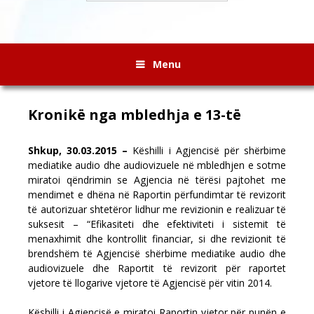
Menu
Kronikë nga mbledhja e 13-të
Shkup, 30.03.2015 –
Këshilli i Agjencisë për shërbime
mediatike audio dhe audiovizuele në mbledhjen e sotme
miratoi qëndrimin se Agjencia në tërësi pajtohet me
mendimet e dhëna në Raportin përfundimtar të revizorit
të autorizuar shtetëror lidhur me revizionin e realizuar të
suksesit – “Efikasiteti dhe efektiviteti i sistemit të
menaxhimit dhe kontrollit financiar, si dhe revizionit të
brendshëm të Agjencisë shërbime mediatike audio dhe
audiovizuele dhe Raportit të revizorit për raportet
vjetore të llogarive vjetore të Agjencisë për vitin 2014.
Këshilli i Agjencisë e miratoi Raportin vjetor për punën e