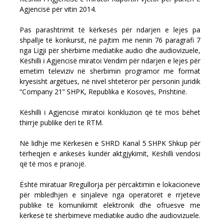
Agjencisë për vitin 2014.
Pas parashtrimit të kërkesës për ndarjen e lejes pa
shpallje të konkursit, në pajtim me nenin 76 paragrafi 7
nga Ligji për shërbime mediatike audio dhe audiovizuele,
Këshilli i Agjencisë miratoi Vendim për ndarjen e lejes për
emetim televiziv në sherbimin programor me format
kryesisht argëtues, në nivel shtetëror për personin juridik
“Company 21” SHPK, Republika e Kosovës, Prishtinë.
Këshilli i Agjencisë miratoi konkluzion që të mos bëhet
thirrje publike deri te RTM.
Në lidhje me Kërkesën e SHRD Kanal 5 SHPK Shkup për
tërheqjen e ankesës kundër aktgjykimit, Këshilli vendosi
që të mos e pranojë.
Është miratuar Rregullorja për përcaktimin e lokacioneve
për mbledhjen e sinjaleve nga operatorët e rrjeteve
publike të komunikimit elektronik dhe ofruesve me
kërkesë të shërbimeve mediatike audio dhe audiovizuele.