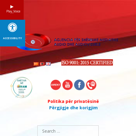
Skip
to
Play_Voice
content
ACCESSIBILITY
Politika për privatësinë
Përgjigje dhe korigjim
Search
for: