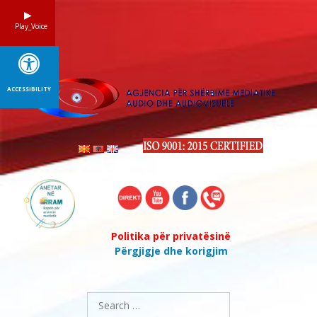
Skip
to
Play_Voice
content
ACCESSIBILITY
Politika për privatësinë
Përgjigje dhe korigjim
Search
for: