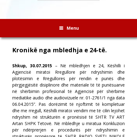
Menu
Kronikë nga mbledhja e 24-të.
Shkup, 30.07.2015
– Në mbledhjen e 24, Këshilli i
Agjencisë miratoi Rregullore për ndryshimin dhe
plotësimin e Rregullores për rendin e punës dhe
përgjegjësitë disiplinore dhe materiale të të punësuarve
në shërbimin profesional të Agjencisë për shërbime
mediatike audio dhe audiovizuele nr. 01-2761/1 nga data
06.04.2015”. Pas dorëzimit të njoftimit të kompletuar
dhe me rregull, Këshilli miratoi vendim me të cilin lejohet
ndryshim në strukturën e pronësisë të SHTR TV ART
Artan SHPK Tetovë. Në mbledhje u miratua Konkluzion
për ndërprerjen e procedurës për ndryshimin e
strukturës pronësore të SHTR RADIO SVETI NIKOLE