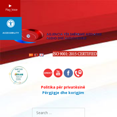
Skip
to
Play_Voice
content
ACCESSIBILITY
Politika për privatësinë
Përgjigje dhe korigjim
Search
for: