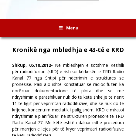
Menu
Kronikë nga mbledhja e 43-të e KRD
Shkup, 05.10.2012-
Në mbledhjen e sotshme Këshilli
për radiodifuzion (kRD) e rishikoi kërkesën e TRD Radio
Kanal 77 nga Shtipi për ndërrimin e strukturës së
pronësisë. Pasi ajo ishte konstatuar se radiodifuzeri ka
dorëzuar dokumentacione të plota dhe se me
ndryshimin e parashikuar nuk do të ketë shkelje të nenit
11 të ligjit për veprimtari radiodifuzive, dhe se nuk do të
krijohet koncentrim mediatik i paligjshëm, KRD e miratoi
ndryshimin e planifikuar në strukturën pronësore të TRD
Radio Kanal 77. Me këtë është ndaluar edhe procedura
për marrjen e lejes për të kryer veprimtari radiodifuzive
të këtij radiodifuzeri.