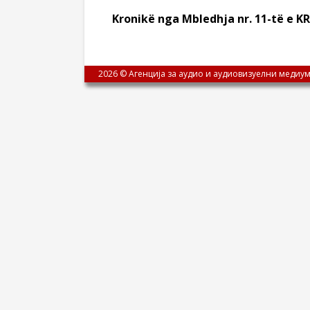
Kronikë nga Mbledhja nr. 11-të e KR
2026 © Агенција за аудио и аудиовизуелни медиум