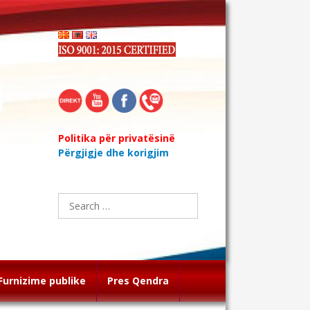
Politika për privatësinë
Përgjigje dhe korigjim
Search
for:
Furnizime publike
Pres Qendra