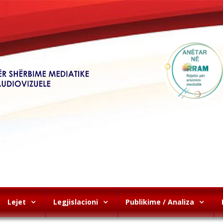
Lejet
Legjislacioni
Publikime / Analiza