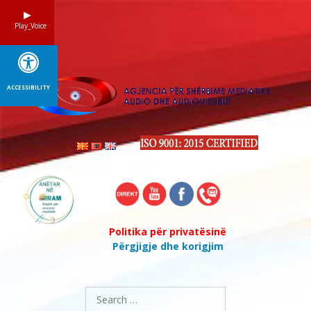
Skip
to
Play_Voice
content
ACCESSIBILITY
Politika për privatësinë
Përgjigje dhe korigjim
Search
for: