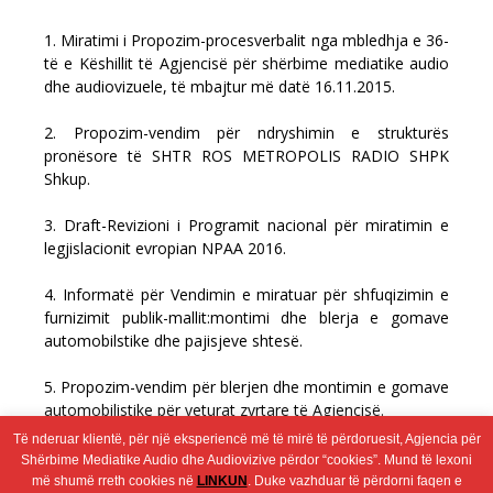
1. Miratimi i Propozim-procesverbalit nga mbledhja e 36-
të e Këshillit të Agjencisë për shërbime mediatike audio
dhe audiovizuele, të mbajtur më datë 16.11.2015.
2. Propozim-vendim për ndryshimin e strukturës
pronësore të SHTR ROS METROPOLIS RADIO SHPK
Shkup.
3. Draft-Revizioni i Programit nacional për miratimin e
legjislacionit evropian NPAA 2016.
4. Informatë për Vendimin e miratuar për shfuqizimin e
furnizimit publik-mallit:montimi dhe blerja e gomave
automobilstike dhe pajisjeve shtesë.
5. Propozim-vendim për blerjen dhe montimin e gomave
automobilistike për veturat zyrtare të Agjencisë.
Të nderuar klientë, për një eksperiencë më të mirë të përdoruesit, Agjencia për
6. Të ndryshme.
Shërbime Mediatike Audio dhe Audiovizive përdor “cookies”. Mund të lexoni
më shumë rreth cookies në
LINKUN
. Duke vazhduar të përdorni faqen e