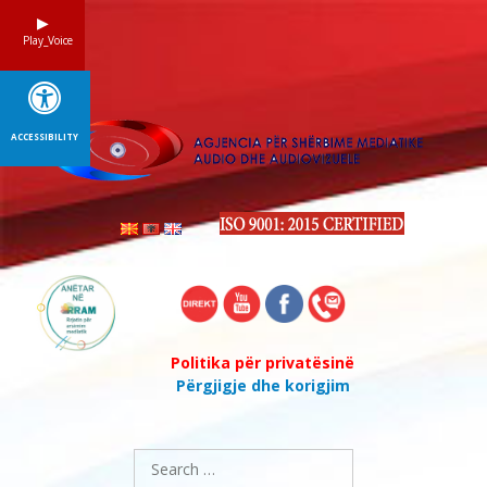
Skip
to
Play_Voice
content
ACCESSIBILITY
Politika për privatësinë
Përgjigje dhe korigjim
Search
for: