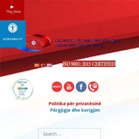
Skip
to
Play_Voice
content
ACCESSIBILITY
Politika për privatësinë
Përgjigje dhe korigjim
Search
for: