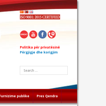
Politika për privatësinë
Përgjigje dhe korigjim
Search
for:
Furnizime publike
Pres Qendra