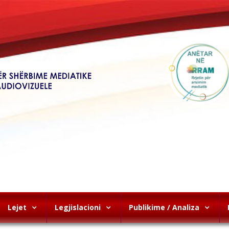
Lejet
Legjislacioni
Publikime / Analiza