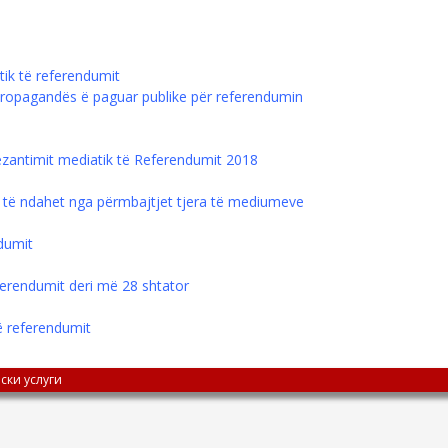
tik të referendumit
 propagandës ë paguar publike për referendumin
rezantimit mediatik të Referendumit 2018
 të ndahet nga përmbajtjet tjera të mediumeve
ndumit
ferendumit deri më 28 shtator
ë referendumit
ски услуги