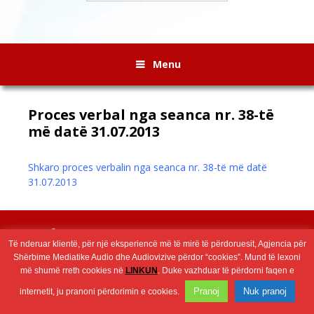
Menu
Proces verbal nga seanca nr. 38-të
më datë 31.07.2013
Shkaro proces verbalin nga seanca nr. 38-të më datë
31.07.2013
Wingaga
provides
2026 © Агенција за аудио и аудиовизуелни медиумски услуги
unique
Të nderuar klientë, për një eksperiencë më të mirë të përdoruesit, Agjencia për
content
Shërbime Mediatike Audio dhe Audiovizive përdor “cookies”. Mund të lexoni
and
më shumë rreth cookies në
LINKUN
. Duke vazhduar të përdorni faqen e
entertaining
Pranoj
Nuk pranoj
internetit, ju pranoni përdorimin e cookies.
resources
in