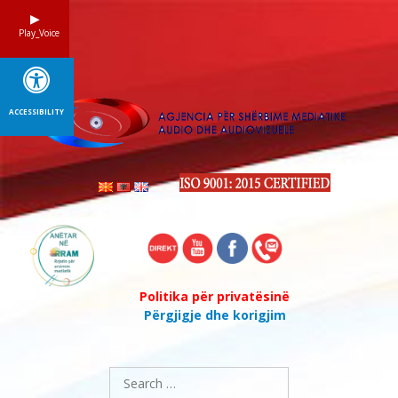
Skip
to
Play_Voice
content
ACCESSIBILITY
Politika për privatësinë
Përgjigje dhe korigjim
Search
for: