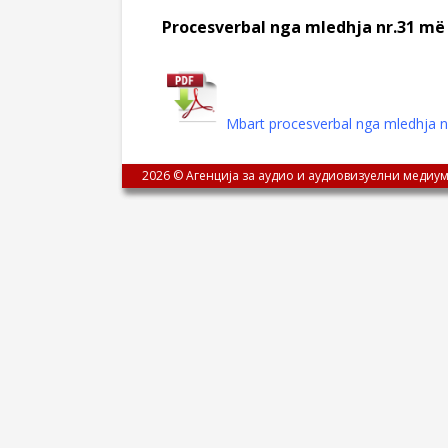
Procesverbal nga mledhja nr.31 më 
Mbart procesverbal nga mledhja n
2026 © Агенција за аудио и аудиовизуелни медиум