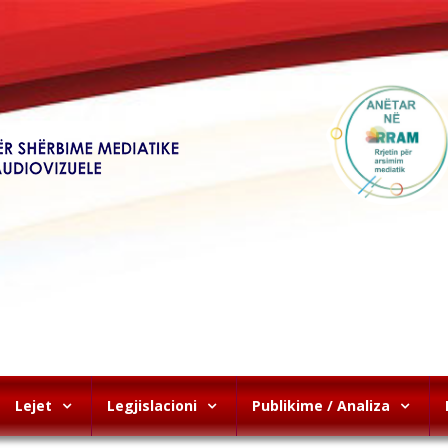
Lejet
Legjislacioni
Publikime / Analiza