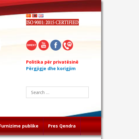
Politika për privatësinë
Përgjigje dhe korigjim
Search
for:
Furnizime publike
Pres Qendra