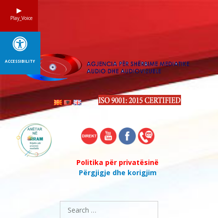
Skip
to
Play_Voice
content
ACCESSIBILITY
Politika për privatësinë
Përgjigje dhe korigjim
Search
for: