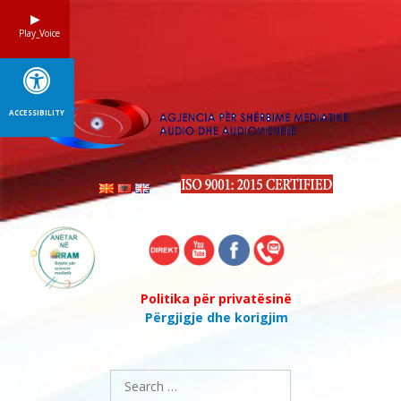
Skip
to
Play_Voice
content
ACCESSIBILITY
Politika për privatësinë
Përgjigje dhe korigjim
Search
for: