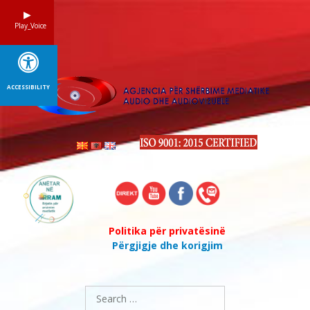
Skip
to
Play_Voice
content
ACCESSIBILITY
Politika për privatësinë
Përgjigje dhe korigjim
Search
for: