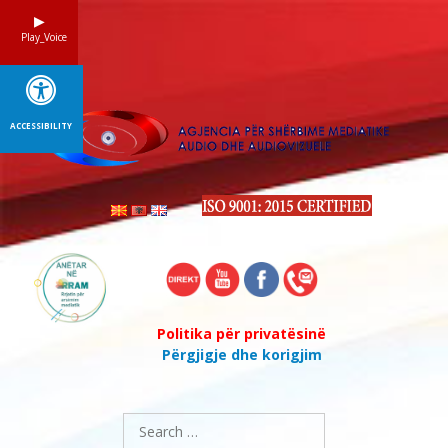
Skip
to
Play_Voice
content
ACCESSIBILITY
Politika për privatësinë
Përgjigje dhe korigjim
Search
for: