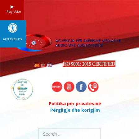
Skip
to
Play_Voice
content
ACCESSIBILITY
Politika për privatësinë
Përgjigje dhe korigjim
Search
for: