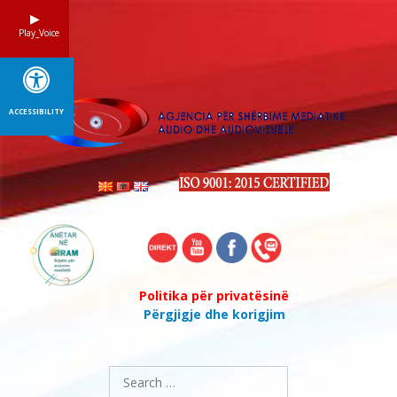
Skip
to
Play_Voice
content
ACCESSIBILITY
Politika për privatësinë
Përgjigje dhe korigjim
Search
for: