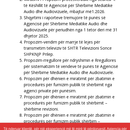
të Këshillit të Agjencisë për Shërbime Mediatike
Audio dhe Audiovizuele, mbajtur më1.2026.
Shqyrtimi i raporteve tremujore të punës së
Agjencisë për Shërbime Mediatike Audio dhe
Audiovizuele për periudhën nga 1 tetor deri më 31
dhjetor 2025.
Propozim-vendim për marrje të lejes për
transmetim televiziv të SHTR Televizioni Sonce
SHPKNJP Prilep.
Propozim-rregullore për ndryshimin e Rregullores
për sistematizim të vendeve të punës të Agjencisë
për Shërbime Mediatike Audio dhe Audiovizuele.
Propozim për dhënien e miratimit për zbatimin e
procedurës për furnizim publik të shërbimit nga
agjenci private për punësim.
Propozim për dhënien e miratimit për zbatimin e
procedurës për furnizim publik të shërbimit –
shërbime revizioni.
Propozim për dhënien e miratimit për zbatimin e
procedurës për furnizim publik shërbim –
shërbime të sigurimit financiar.
Të nderuar klientë, për një eksperiencë më të mirë të përdoruesit, Agjencia për