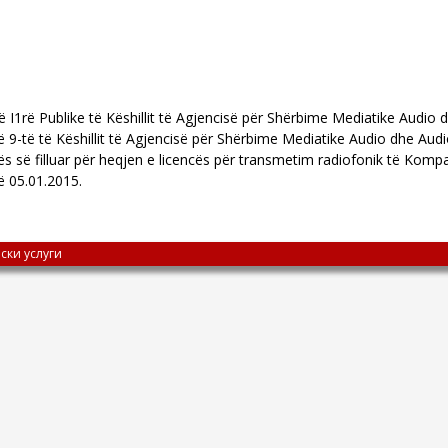
së I1rë Publike të Këshillit të Agjencisë për Shërbime Mediatike Audio
së 9-të të Këshillit të Agjencisë për Shërbime Mediatike Audio dhe Aud
s së filluar për heqjen e licencës për transmetim radiofonik të Ko
ë 05.01.2015.
ски услуги