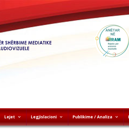
Lejet
Legjislacioni
Publikime / Analiza