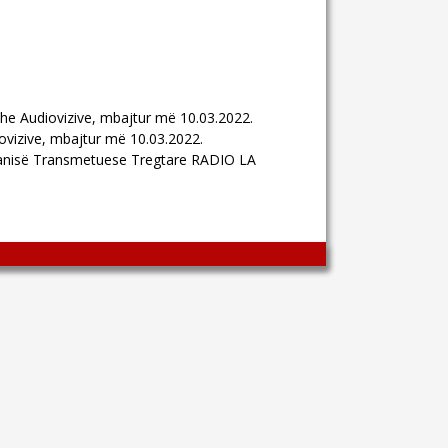
 dhe Audiovizive, mbajtur më 10.03.2022.
iovizive, mbajtur më 10.03.2022.
mpanisë Transmetuese Tregtare RADIO LA
Wingaga
provides
unique
content
and
entertaining
resources
in
Greek.
Wingaga
is