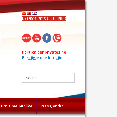
Politika për privatësinë
Përgjigje dhe korigjim
Search
for:
Furnizime publike
Pres Qendra