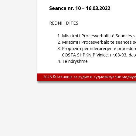
Seanca nr. 10 – 16.03.2022
REDNI I DITËS
Miratimi i Procesverbalit të Seancës 
Miratimi i Procesverbalit të seancës 
Propozim për ndërprerjen e procedurë
COSTA SHPKNJP Vinicë, nr.08-93, dat
Të ndryshme.
2026 © Агенција за аудио и аудиовизуелни медиум