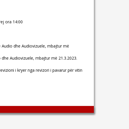
ej ora 14:00
ke Audio dhe Audiovizuele, mbajtur më
o dhe Audiovizuele, mbajtur më 21.3.2023.
zioni i kryer nga revizori i pavarur për vitin
Wingaga
provides
unique
content