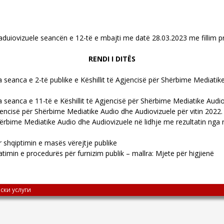
duiovizuele seancën e 12-të e mbajti me datë 28.03.2023 me fillim pr
RENDI I DITËS
 seanca e 2-të publike e Këshillit të Agjencisë për Shërbime Mediati
 seanca e 11-të e Këshillit të Agjencisë për Shërbime Mediatike Audi
encisë për Shërbime Mediatike Audio dhe Audiovizuele për vitin 2022.
bime Mediatike Audio dhe Audiovizuele në lidhje me rezultatin nga revi
 shqiptimin e masës vërejtje publike
imin e procedurës për furnizim publik – mallra: Mjete për higjienë
ски услуги