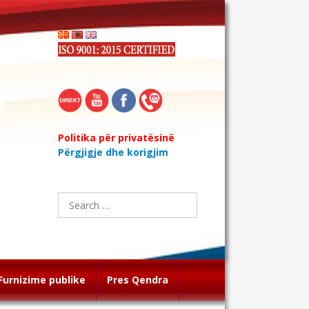
Politika për privatësinë
Përgjigje dhe korigjim
Search
for:
Furnizime publike
Pres Qendra