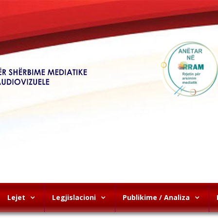
Lejet
Legjislacioni
Publikime / Analiza