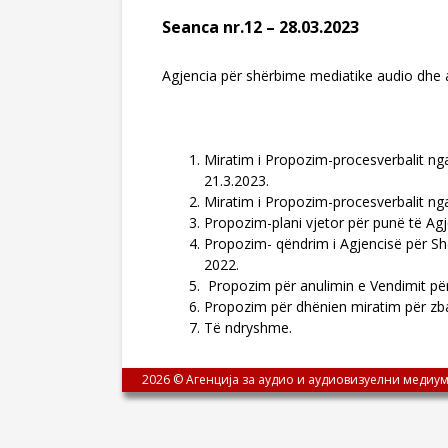
Seanca nr.12 – 28.03.2023
Agjencia për shërbime mediatike audio dhe a
Miratim i Propozim-procesverbalit nga
21.3.2023.
Miratim i Propozim-procesverbalit nga
Propozim-plani vjetor për punë të Agj
Propozim- qëndrim i Agjencisë për Shër
2022.
Propozim për anulimin e Vendimit për
Propozim për dhënien miratim për zbat
Të ndryshme.
2026 © Агенција за аудио и аудиовизуелни медиум