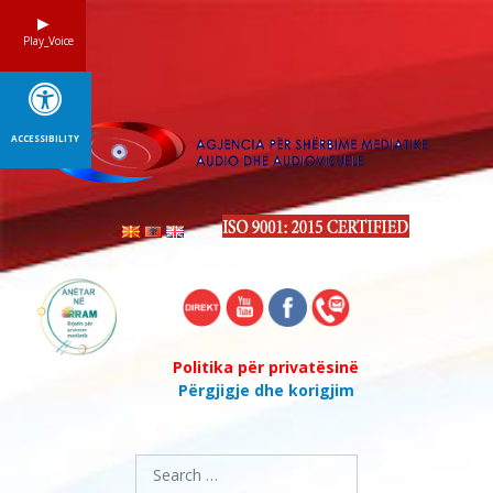
Skip
to
Play_Voice
content
ACCESSIBILITY
Politika për privatësinë
Përgjigje dhe korigjim
Search
for: