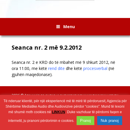
Menu
Seanca nr. 2 më 9.2.2012
Seanca nr. 2 e KRD do të mbahet më 9 shkurt 2012, në
ora 11:00, me këtë
rend dite
dhe këtë
procesverbal
(në
gjuhën maqedonase).
Wingaga
provides
2026 © Агенција за аудио и аудиовизуелни медиумски услуги
unique
Të nderuar klientë, për një eksperiencë më të mirë të përdoruesit, Agjencia për
content
Shërbime Mediatike Audio dhe Audiovizive përdor “cookies”. Mund të lexoni
and
më shumë rreth cookies në
LINKUN
. Duke vazhduar të përdorni faqen e
entertaining
Pranoj
Nuk pranoj
resources
internetit, ju pranoni përdorimin e cookies.
in